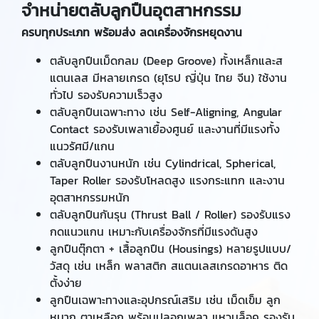
จำหน่ายตลับลูกปืนอุตสาหกรรม
ครบทุกประเภท พร้อมส่ง ลดเครื่องจักรหยุดงาน
ตลับลูกปืนเม็ดกลม (Deep Groove) ทั้งเหล็กและส
แตนเลส มีหลายเกรด (ยุโรป ญี่ปุ่น ไทย จีน) ใช้งาน
ทั่วไป รองรับความเร็วสูง
ตลับลูกปืนเฉพาะทาง เช่น Self-Aligning, Angular
Contact รองรับเพลาเยื้องศูนย์ และงานที่มีแรงทั้ง
แนวรัศมี/แกน
ตลับลูกปืนงานหนัก เช่น Cylindrical, Spherical,
Taper Roller รองรับโหลดสูง แรงกระแทก และงาน
อุตสาหกรรมหนัก
ตลับลูกปืนกันรุน (Thrust Ball / Roller) รองรับแรง
กดแนวแกน เหมาะกับเครื่องจักรที่มีแรงดันสูง
ลูกปืนตุ๊กตา + เสื้อลูกปืน (Housings) หลายรูปแบบ/
วัสดุ เช่น เหล็ก พลาสติก สแตนเลสเกรดอาหาร ติด
ตั้งง่าย
ลูกปืนเฉพาะทางและอุปกรณ์เสริม เช่น เม็ดเข็ม ลูก
หมาก ตาเหลือก พร้อมปลอกเพลา แหวนล็อค รองรับ