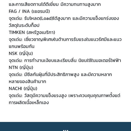
และการเสียดทานได้ดีเยี่ยม มีความทนทานสูงมาก
FAG
/
INA
(เยอรมนี)
จุดเด่น: รับโหลด(
Load
)ได้สูงมาก และมีความแข็งแกร่งของ
วัสดุในระดับท็อป
TIMKEN
(สหรัฐอเมริกา)
จุดเด่น: เชี่ยวชาญพิเศษในด้านการรับแรงในแนวรัศมีและแนว
แกนพร้อมกัน
NSK (
ญี่ปุ่น)
จุดเด่น:
การทำงานเงียบและเรียบลื่น
นิยมใช้ในมอเตอร์ไฟฟ้า
NTN (
ญี่ปุ่น)
จุดเด่น:
มีซีลกันฝุ่นที่มีประสิทธิภาพสูง และมีความหลาก
หลายของสินค้ามาก
NACHI (
ญี่ปุ่น)
จุดเด่น:
วัสดุมีความแข็งแรงสูง เพราะควบคุมคุณภาพตั้งแต่
การผลิตเนื้อเหล็กเอง