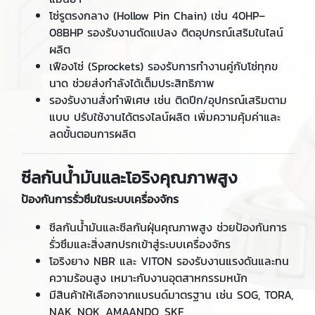
โซ่รูตรงกลาง (Hollow Pin Chain) เช่น 40HP–
08BHP รองรับงานดัดแปลง ติดอุปกรณ์เสริมในไลน์
ผลิต
เฟืองโซ่ (Sprockets) รองรับการทำงานคู่กับโซ่ทุกข
นาด ช่วยส่งกำลังได้เต็มประสิทธิภาพ
รองรับงานสั่งทำพิเศษ เช่น ติดปีก/อุปกรณ์เสริมตาม
แบบ ปรับใช้งานได้ตรงไลน์ผลิต เพิ่มความคุ้มค่าและ
ลดขั้นตอนการผลิต
ซีลกันน้ำมันและโอริงคุณภาพสูง
ป้องกันการรั่วซึมในระบบเครื่องจักร
ซีลกันน้ำมันและซีลกันฝุ่นคุณภาพสูง ช่วยป้องกันการ
รั่วซึมและสิ่งสกปรกเข้าสู่ระบบเครื่องจักร
โอริงยาง NBR และ VITON รองรับงานแรงดันและทน
ความร้อนสูง เหมาะกับงานอุตสาหกรรมหนัก
มีสินค้าให้เลือกจากแบรนด์มาตรฐาน เช่น SOG, TORA,
NAK, NOK, AMAANDO, SKF