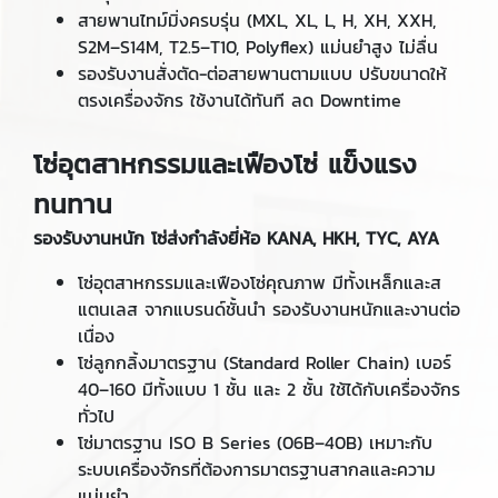
สายพานไทม์มิ่งครบรุ่น (MXL, XL, L, H, XH, XXH,
S2M–S14M, T2.5–T10, Polyflex) แม่นยำสูง ไม่ลื่น
รองรับงานสั่งตัด-ต่อสายพานตามแบบ ปรับขนาดให้
ตรงเครื่องจักร ใช้งานได้ทันที ลด Downtime
โซ่อุตสาหกรรมและเฟืองโซ่ แข็งแรง
ทนทาน
รองรับงานหนัก โซ่ส่งกำลังยี่ห้อ KANA, HKH, TYC, AYA
โซ่อุตสาหกรรมและเฟืองโซ่คุณภาพ มีทั้งเหล็กและส
แตนเลส จากแบรนด์ชั้นนำ รองรับงานหนักและงานต่อ
เนื่อง
โซ่ลูกกลิ้งมาตรฐาน (Standard Roller Chain) เบอร์
40–160 มีทั้งแบบ 1 ชั้น และ 2 ชั้น ใช้ได้กับเครื่องจักร
ทั่วไป
โซ่มาตรฐาน ISO B Series (06B–40B) เหมาะกับ
ระบบเครื่องจักรที่ต้องการมาตรฐานสากลและความ
แม่นยำ