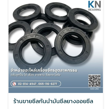
ร้านขายซีลกันน้ำมันซีลยางออยซีล