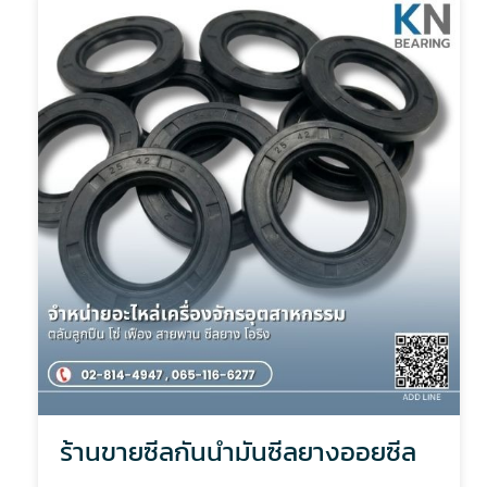
ร้านขายซีลกันน้ำมันซีลยางออยซีล