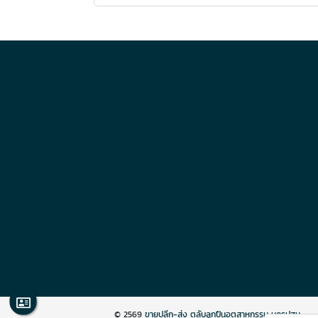
© 2569
ขายปลีก-ส่ง ตลับลูกปืนอุตสาหกรรม นครปฐม