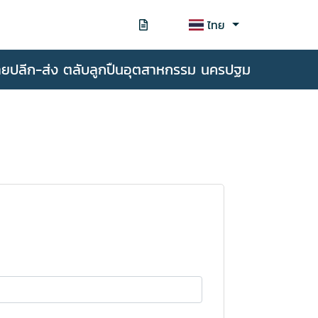
ไทย
ายปลีก-ส่ง ตลับลูกปืนอุตสาหกรรม นครปฐม