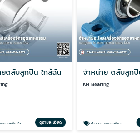
ตลับลูกปืน ใกล้ฉัน
ng
KN Bearing
ดูรายละเอียด
ดู
ูกปืน ใกล้ฉัน
จำหน่าย ตลับลูกปืน ลูกปืนตุ๊กตา