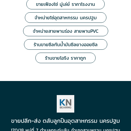
ขายเฟืองโซ่ มู่เล่ย์ ราคาโรงงาน
จำหน่ายโซ่อุตสาหกรรม นครปฐม
จำหน่ายสายพานร่อง สายพานPVC
ร้านขายซีลกันน้ำมันซีลยางออยซีล
ร้านขายโอริง ราคาถูก
ขายปลีก-ส่ง ตลับลูกปืนอุตสาหกรรม นครปฐม
170/18 หมู่ที่ 7 ตำบลกระทุ่มล้ม อำเภอสามพราน นครปฐม