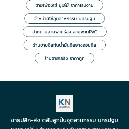
ขายเฟืองโซ่ มู่เล่ย์ ราคาโรงงาน
จำหน่ายโซ่อุตสาหกรรม นครปฐม
จำหน่ายสายพานร่อง สายพานPVC
ร้านขายซีลกันน้ำมันซีลยางออยซีล
ร้านขายโอริง ราคาถูก
ขายปลีก-ส่ง ตลับลูกปืนอุตสาหกรรม นครปฐม