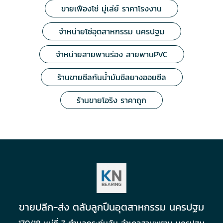
ขายเฟืองโซ่ มู่เล่ย์ ราคาโรงงาน
จำหน่ายโซ่อุตสาหกรรม นครปฐม
จำหน่ายสายพานร่อง สายพานPVC
ร้านขายซีลกันน้ำมันซีลยางออยซีล
ร้านขายโอริง ราคาถูก
ขายปลีก-ส่ง ตลับลูกปืนอุตสาหกรรม นครปฐม