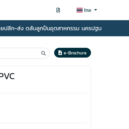
ไทย
ายปลีก-ส่ง ตลับลูกปืนอุตสาหกรรม นครปฐม
e-Brochure
นPVC